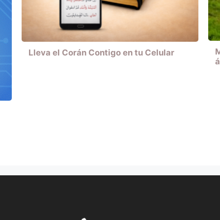
M
Lleva el Corán Contigo en tu Celular
á