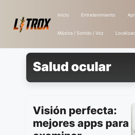
Pular
para
Início
Entretenimiento
Apr
o
conteúdo
Música / Sonido / Voz
Localizac
Salud ocular
Visión perfecta:
mejores apps para