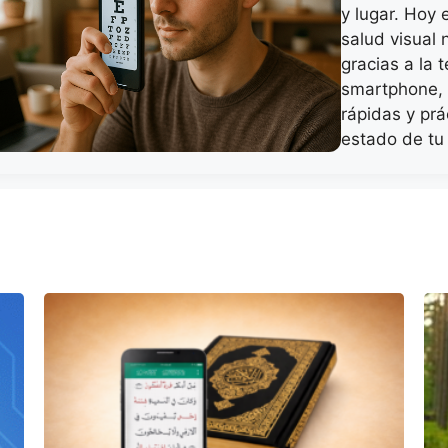
y lugar. Hoy 
salud visual 
gracias a la 
smartphone, 
rápidas y prá
estado de tu