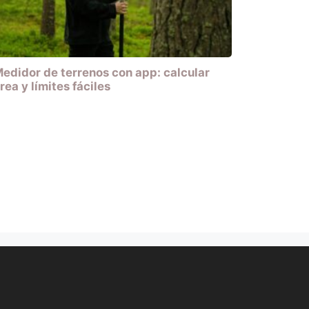
edidor de terrenos con app: calcular
rea y límites fáciles