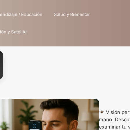
endizaje / Educación
Salud y Bienestar
ión y Satélite
Visión per
mano: Descub
examinar tu 