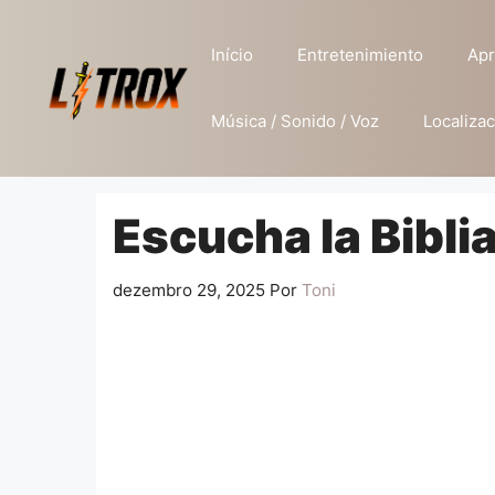
Pular
para
Início
Entretenimiento
Apr
o
conteúdo
Música / Sonido / Voz
Localizac
Escucha la Biblia
dezembro 29, 2025
Por
Toni