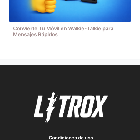
Convierte Tu Móvil en Walkie-Talkie para
Mensajes Rápidos
Condiciones de uso