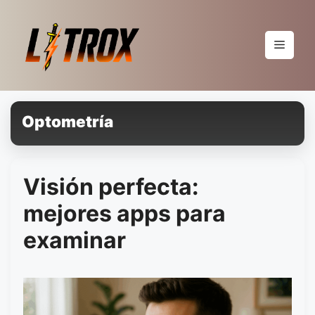
Pular
para
o
Menu
conteúdo
Optometría
Visión perfecta:
mejores apps para
examinar