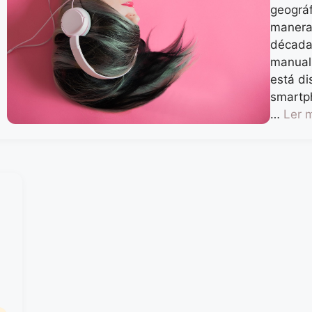
geográf
manera 
décadas
manual
está di
smartph
…
Ler 