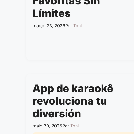
Favoritas Sin
Límites
março 23, 2026
Por
Toni
App de karaokê
revoluciona tu
diversión
maio 20, 2025
Por
Toni