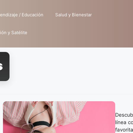
endizaje / Educación
Salud y Bienestar
ión y Satélite
s
Descubr
línea c
favorit