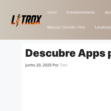
Pular
para
Início
Entretenimiento
Apr
o
conteúdo
Música / Sonido / Voz
Localizac
Descubre Apps p
junho 20, 2025
Por
Toni