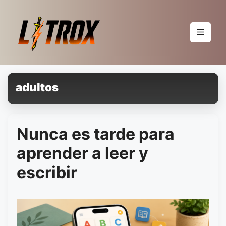
Pular
para
o
Menu
conteúdo
adultos
Nunca es tarde para
aprender a leer y
escribir