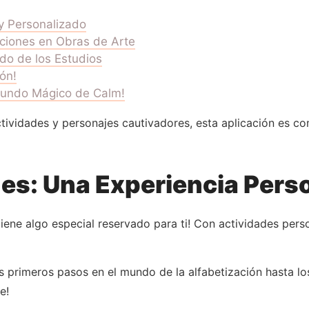
 y Personalizado
aciones en Obras de Arte
do de los Estudios
ón!
Mundo Mágico de Calm!
ividades y personajes cautivadores, esta aplicación es co
des: Una Experiencia Pers
iene algo especial reservado para ti! Con actividades per
primeros pasos en el mundo de la alfabetización hasta l
e!