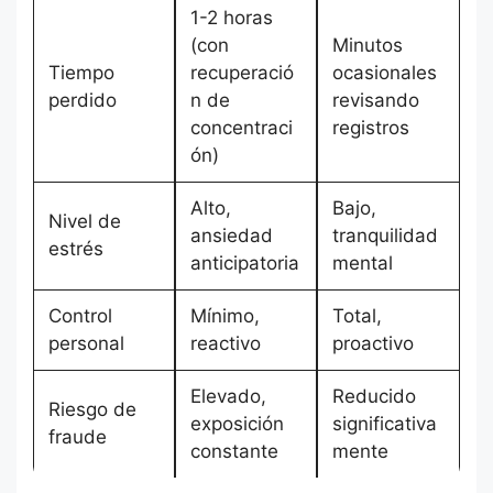
1-2 horas
(con
Minutos
Tiempo
recuperació
ocasionales
perdido
n de
revisando
concentraci
registros
ón)
Alto,
Bajo,
Nivel de
ansiedad
tranquilidad
estrés
anticipatoria
mental
Control
Mínimo,
Total,
personal
reactivo
proactivo
Elevado,
Reducido
Riesgo de
exposición
significativa
fraude
constante
mente