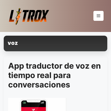
Pular
para
o
Menu
conteúdo
voz
App traductor de voz en
tiempo real para
conversaciones