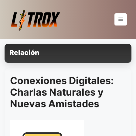
Pular
para
o
Menu
conteúdo
Relación
Conexiones Digitales:
Charlas Naturales y
Nuevas Amistades