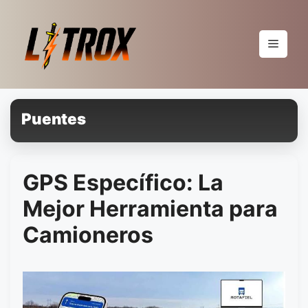
Pular
para
o
Menu
conteúdo
Puentes
GPS Específico: La
Mejor Herramienta para
Camioneros