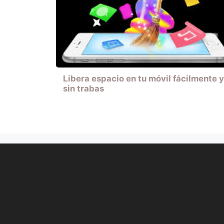
Libera espacio en tu móvil fácilmente y
sin trabas