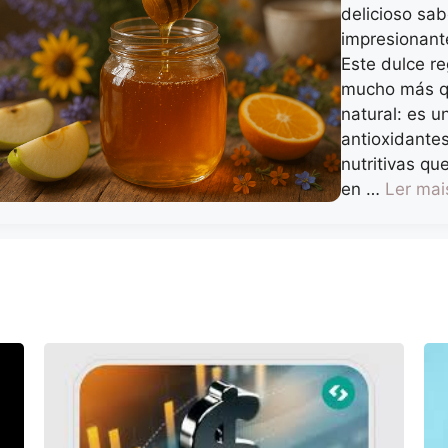
delicioso sab
impresionante
Este dulce re
mucho más q
natural: es 
antioxidantes
nutritivas qu
en …
Ler mai