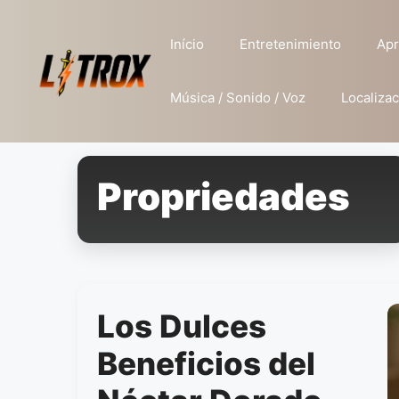
Pular
para
Início
Entretenimiento
Apr
o
conteúdo
Música / Sonido / Voz
Localizac
Propriedades
Los Dulces
Beneficios del