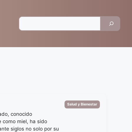
Pesquisar
Categorias
Salud y Bienestar
rado, conocido
 como miel, ha sido
nte siglos no solo por su