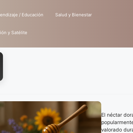
endizaje / Educación
Salud y Bienestar
ión y Satélite
El néctar do
popularmente
valorado dura