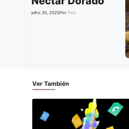
Néctar Dorado
julho 30, 2025
Por
Toni
Ver También