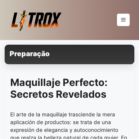
Pular
para
o
Menu
conteúdo
Preparação
Maquillaje Perfecto:
Secretos Revelados
El arte de la maquillaje trasciende la mera
aplicación de productos: se trata de una
expresión de elegancia y autoconocimiento
que realza la belleza natural de cada mujer. En