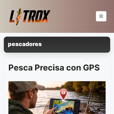
Pular
para
o
Menu
conteúdo
pescadores
Pesca Precisa con GPS