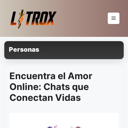
Pular
para
o
Menu
conteúdo
Personas
Encuentra el Amor
Online: Chats que
Conectan Vidas