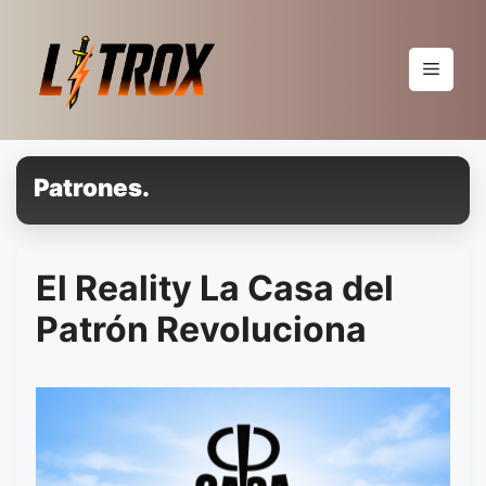
Pular
para
o
Menu
conteúdo
Patrones.
El Reality La Casa del
Patrón Revoluciona