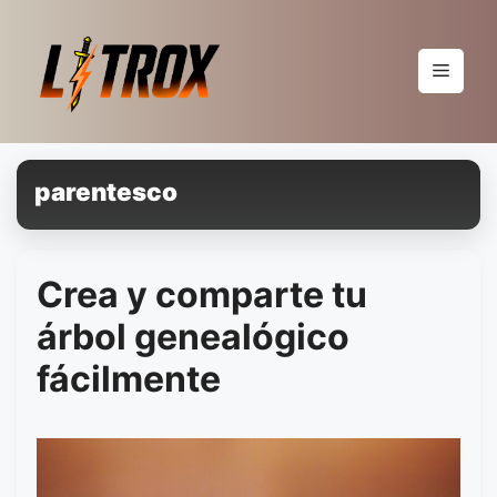
Pular
para
o
Menu
conteúdo
parentesco
Crea y comparte tu
árbol genealógico
fácilmente