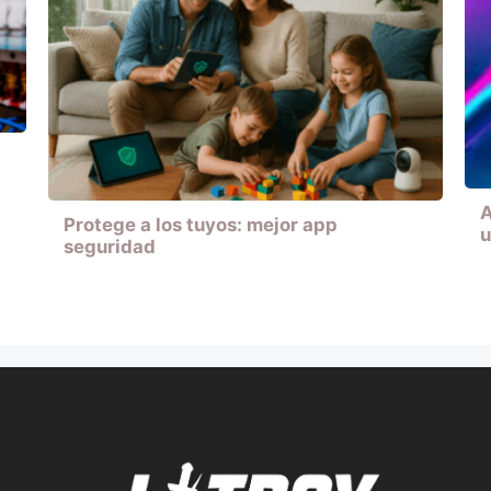
A
Protege a los tuyos: mejor app
u
seguridad