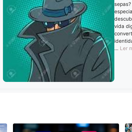
sepas? 
especi
descubr
vida di
convert
identid
…
Ler 