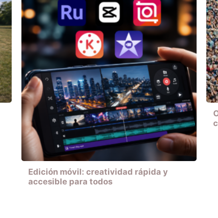
O
c
Edición móvil: creatividad rápida y
accesible para todos