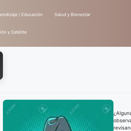
endizaje / Educación
Salud y Bienestar
ión y Satélite
¿Alguna
observa
revisan