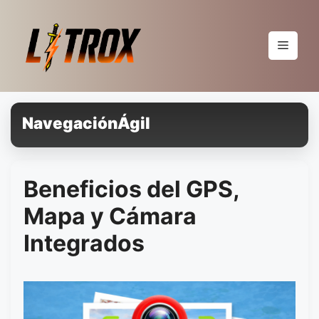
Pular
para
o
Menu
conteúdo
NavegaciónÁgil
Beneficios del GPS,
Mapa y Cámara
Integrados