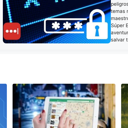
peligro
temas m
maestro
Súper E
aventu
salvar