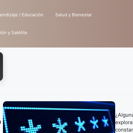
endizaje / Educación
Salud y Bienestar
ión y Satélite
¿Algun
o
explora
constan