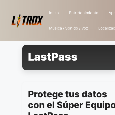
Pular
para
Início
Entretenimiento
Apr
o
conteúdo
Música / Sonido / Voz
Localizac
LastPass
Protege tus datos
con el Súper Equip