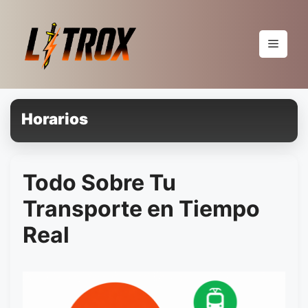
Pular
para
o
Menu
conteúdo
Horarios
Todo Sobre Tu
Transporte en Tiempo
Real