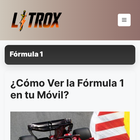
Pular
para
o
Menu
conteúdo
Fórmula 1
¿Cómo Ver la Fórmula 1
en tu Móvil?