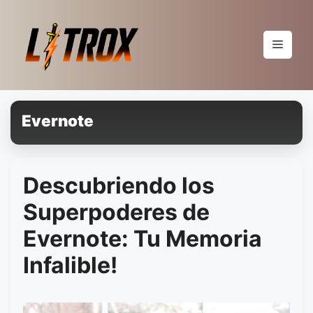
Pular
para
o
Menu
conteúdo
Evernote
Descubriendo los
Superpoderes de
Evernote: Tu Memoria
Infalible!