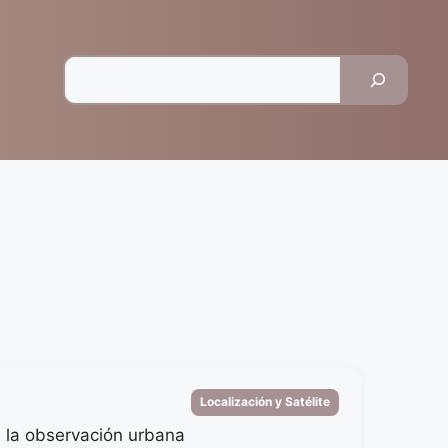
Pesquisar
Categorias
Localización y Satélite
e la observación urbana