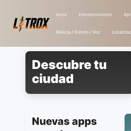
Pular
para
Início
Entretenimiento
Apr
o
conteúdo
Música / Sonido / Voz
Localizac
Descubre tu
ciudad
Nuevas apps