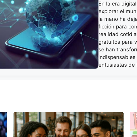
En la era digita
explorar el mu
la mano ha deja
ficción para co
realidad cotidia
gratuitos para v
se han transfo
indispensables 
entusiastas de