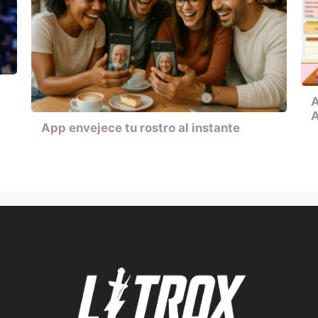
A
A
App envejece tu rostro al instante