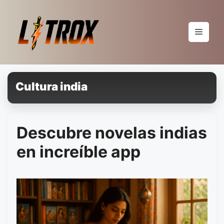
Pular
para
o
Menu
conteúdo
Cultura india
Descubre novelas indias
en increíble app