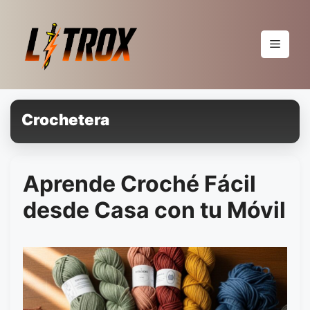
Pular
para
o
Menu
conteúdo
Crochetera
Aprende Croché Fácil
desde Casa con tu Móvil