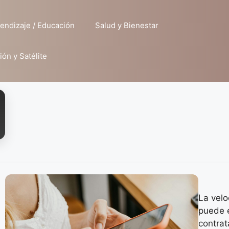
endizaje / Educación
Salud y Bienestar
ión y Satélite
La velo
puede e
contrat