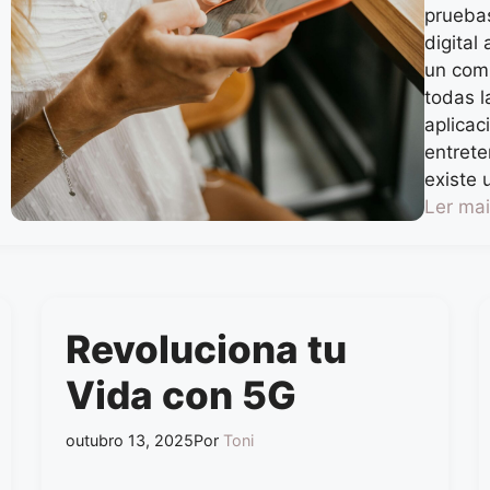
pruebas
digital
un comp
todas l
aplicac
entret
existe 
Ler ma
Revoluciona tu
Vida con 5G
outubro 13, 2025
Por
Toni