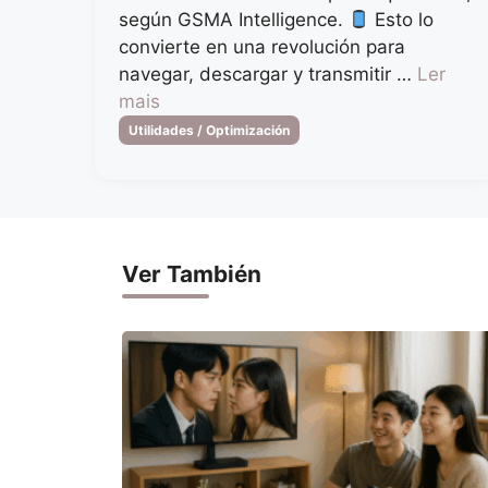
según GSMA Intelligence.
Esto lo
convierte en una revolución para
navegar, descargar y transmitir …
Ler
mais
Categorias
Utilidades / Optimización
Ver También