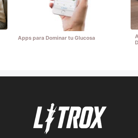
A
Apps para Dominar tu Glucosa
D