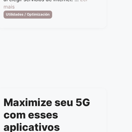
mais
Categorias
Utilidades / Optimización
Maximize seu 5G
com esses
aplicativos