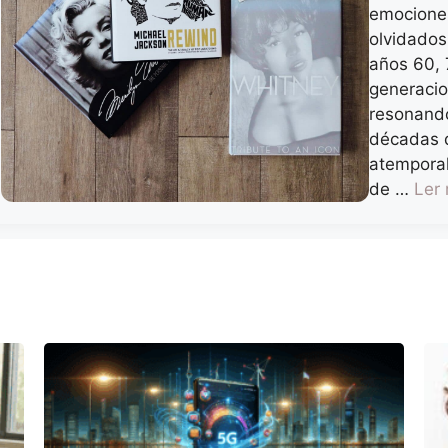
emocione
olvidado
años 60, 
generacio
resonand
décadas d
atemporal
de …
Ler