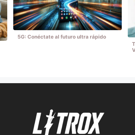
5G: Conéctate al futuro ultra rápido
T
V