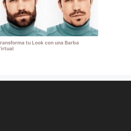
ransforma tu Look con una Barba
irtual