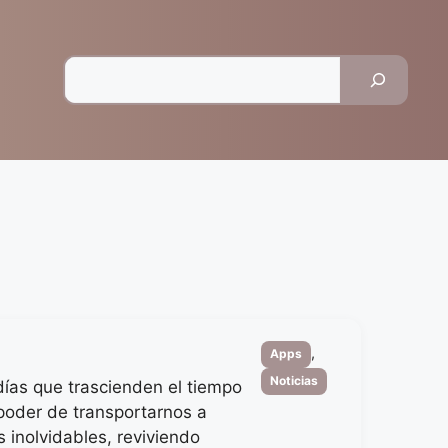
Pesquisar
Categorias
,
Apps
Noticias
ías que trascienden el tiempo
 poder de transportarnos a
inolvidables, reviviendo