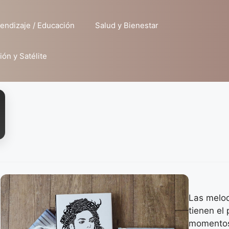
endizaje / Educación
Salud y Bienestar
ión y Satélite
Las melod
tienen el
momentos 