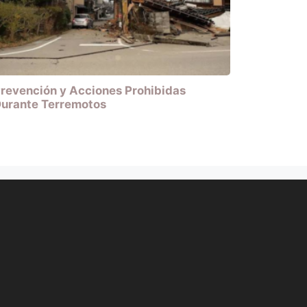
revención y Acciones Prohibidas
urante Terremotos