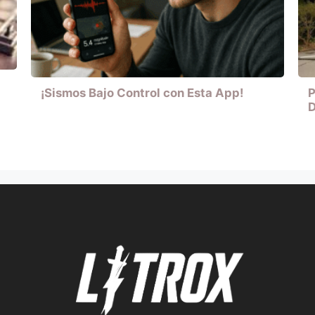
¡Sismos Bajo Control con Esta App!
P
D