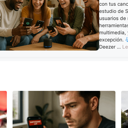
con tus canc
estudio de S
usuarios de 
herramienta
multimedia, 
excepción.
Deezer …
Le