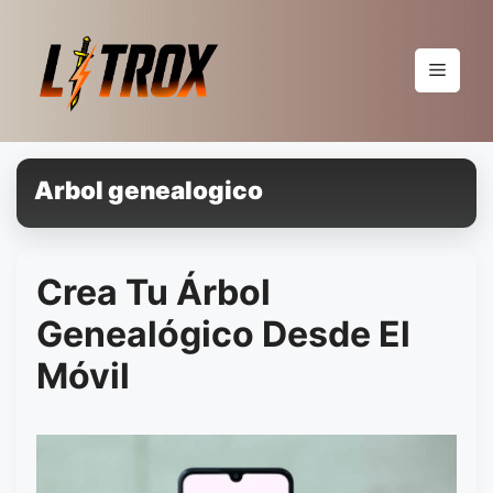
Pular
para
o
Menu
conteúdo
Arbol genealogico
Crea Tu Árbol
Genealógico Desde El
Móvil