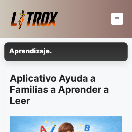
Pular
para
o
Menu
conteúdo
Aprendizaje.
Aplicativo Ayuda a
Familias a Aprender a
Leer