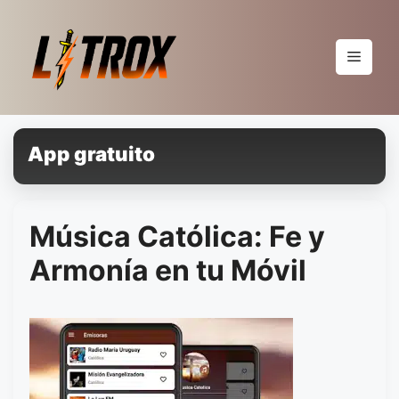
Pular
para
o
Menu
conteúdo
App gratuito
Música Católica: Fe y
Armonía en tu Móvil