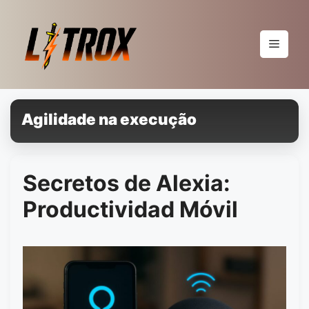
Pular
para
o
Menu
conteúdo
Agilidade na execução
Secretos de Alexia:
Productividad Móvil