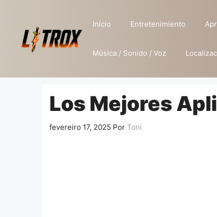
Pular
para
Início
Entretenimiento
Apr
o
conteúdo
Música / Sonido / Voz
Localizac
Los Mejores Apl
fevereiro 17, 2025
Por
Toni