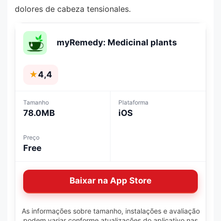
dolores de cabeza tensionales.
myRemedy: Medicinal plants
★
4,4
Tamanho
Plataforma
78.0MB
iOS
Preço
Free
Baixar na App Store
As informações sobre tamanho, instalações e avaliação
podem variar conforme atualizações do aplicativo nas