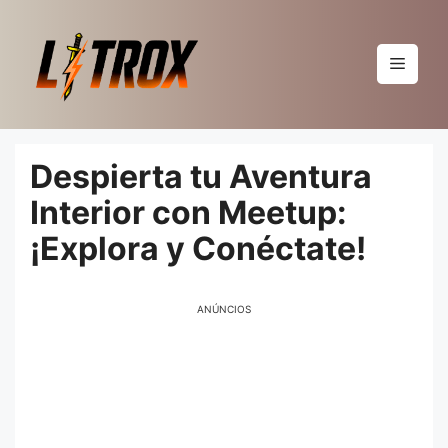
Pular
para
o
Menu
conteúdo
Despierta tu Aventura
Interior con Meetup:
¡Explora y Conéctate!
ANÚNCIOS