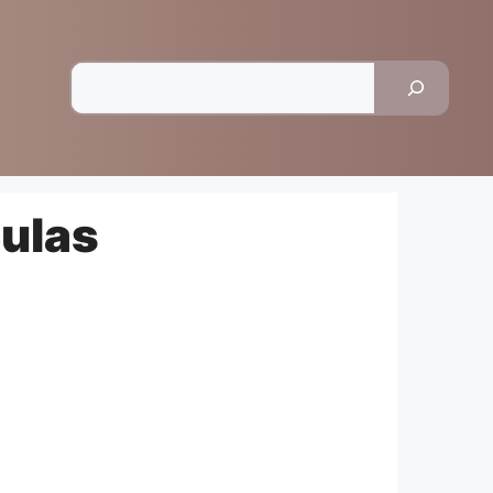
Pesquisar
culas