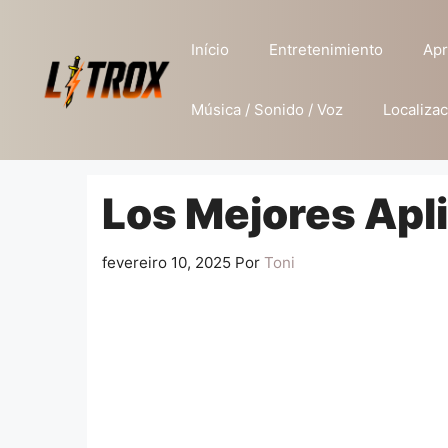
Pular
para
Início
Entretenimiento
Apr
o
conteúdo
Música / Sonido / Voz
Localizac
Los Mejores Apli
fevereiro 10, 2025
Por
Toni