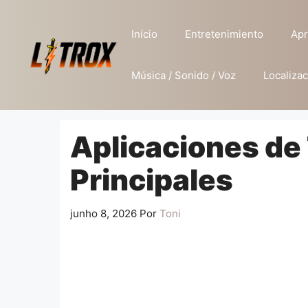
Pular
para
Início
Entretenimiento
Apr
o
conteúdo
Música / Sonido / Voz
Localizac
Aplicaciones de 
Principales
junho 8, 2026
Por
Toni