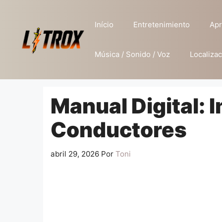
Pular
para
Início
Entretenimiento
Apr
o
conteúdo
Música / Sonido / Voz
Localizac
Manual Digital: 
Conductores
abril 29, 2026
Por
Toni