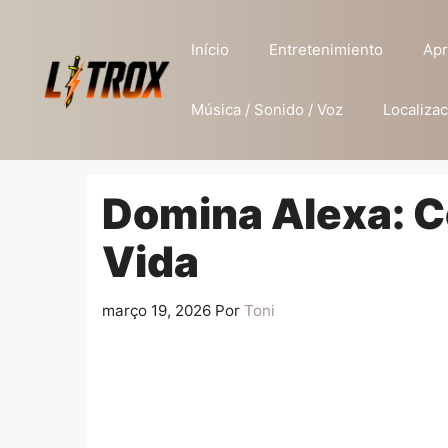
Pular
para
Início
Entretenimiento
Apr
o
conteúdo
Música / Sonido / Voz
Localizac
Domina Alexa: C
Vida
março 19, 2026
Por
Toni