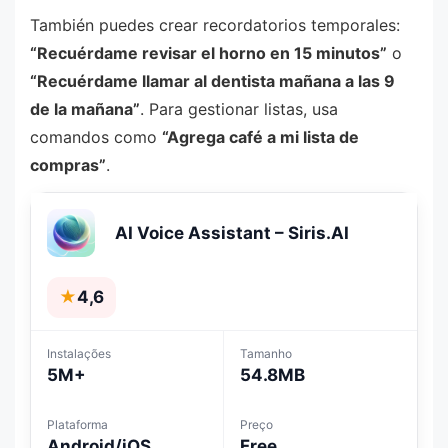
También puedes crear recordatorios temporales:
“Recuérdame revisar el horno en 15 minutos”
o
“Recuérdame llamar al dentista mañana a las 9
de la mañana”
. Para gestionar listas, usa
comandos como
“Agrega café a mi lista de
compras”
.
AI Voice Assistant – Siris.AI
★
4,6
Instalações
Tamanho
5M+
54.8MB
Plataforma
Preço
Android/iOS
Free