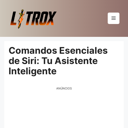
Pular
para
o
Menu
conteúdo
Comandos Esenciales
de Siri: Tu Asistente
Inteligente
ANÚNCIOS