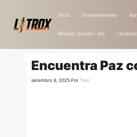
Pular
para
Início
Entretenimiento
Apr
o
conteúdo
Música / Sonido / Voz
Localizac
Encuentra Paz c
setembro 9, 2025
Por
Toni