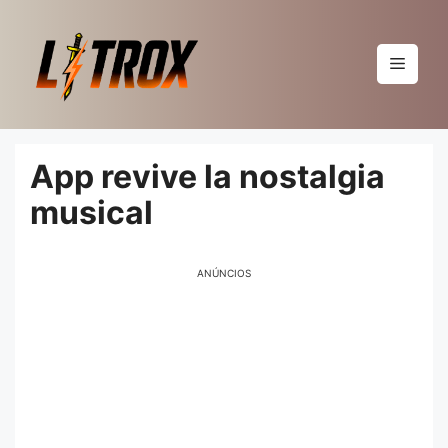
Pular
para
o
Menu
conteúdo
App revive la nostalgia
musical
ANÚNCIOS